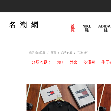
運費150，購買滿2000
首
NIKE
ADIDA
頁
鞋
鞋
您的當前位置
首頁
品牌衣服
TOMMY
分類內容：
短T
外套
沙灘褲
牛仔