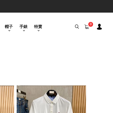
0
帽子
手錶
特賣