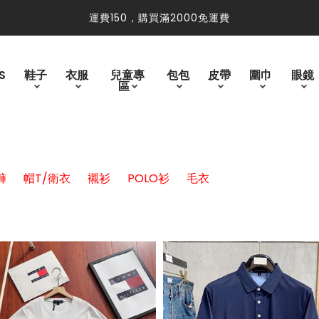
免運費
運費150，購買滿2000免運費
S
鞋子
衣服
兒童專
包包
皮帶
圍巾
眼鏡
區
褲
帽T/衛衣
襯衫
POLO衫
毛衣