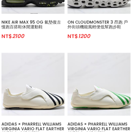
NIKE AIR MAX 95 OG 氣墊復古
ON CLOUDMONSTER 3 昂跑 戶
慢跑百搭鞋休閒運動鞋
外街頭機能風輕便低幫跑步鞋
NT$
2100
NT$
1200
ADIDAS × PHARRELL WILLIAMS
ADIDAS × PHARRELL WILLIAMS
VIRGINIA VARIO FLAT EARTHER
VIRGINIA VARIO FLAT EARTHER